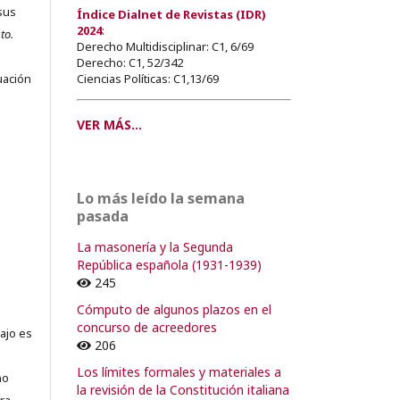
sus
Índice Dialnet de Revistas (IDR)
2024
:
to.
Derecho Multidisciplinar: C1, 6/69
s
Derecho: C1, 52/342
Ciencias Políticas: C1,13/69
uación
VER MÁS...
o
Lo más leído la semana
o
pasada
La masonería y la Segunda
República española (1931-1939)
245
Cómputo de algunos plazos en el
concurso de acreedores
ajo es
206
Los límites formales y materiales a
no
la revisión de la Constitución italiana