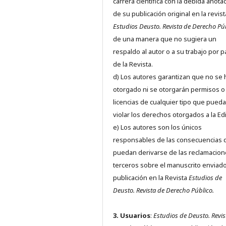
carrera científica con la debida anota
de su publicación original en la revist
Estudios Deusto.
Revista de Derecho Pú
de una manera que no sugiera un
respaldo al autor o a su trabajo por p
de la Revista.
d) Los autores garantizan que no se
otorgado ni se otorgarán permisos o
licencias de cualquier tipo que pued
violar los derechos otorgados a la Edit
e) Los autores son los únicos
responsables de las consecuencias 
puedan derivarse de las reclamacion
terceros sobre el manuscrito enviado
publicación en la Revista
Estudios de
Deusto.
Revista de Derecho Público.
3. Usuarios
:
Estudios de Deusto. Revis