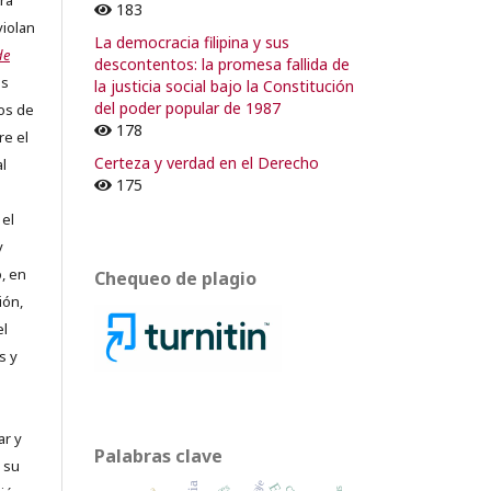
ra
183
violan
La democracia filipina y sus
de
descontentos: la promesa fallida de
os
la justicia social bajo la Constitución
del poder popular de 1987
os de
178
re el
Certeza y verdad en el Derecho
al
175
 el
y
, en
Chequeo de plagio
ión,
el
s y
ar y
Palabras clave
 su