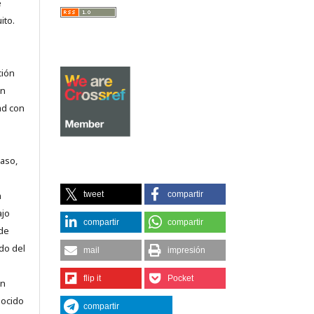
e
ito.
ción
on
ad con
caso,
tweet
compartir
n
ajo
compartir
compartir
 de
do del
mail
impresión
flip it
Pocket
en
nocido
compartir