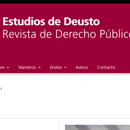
ales
Números
Envíos
Avisos
Contacto
da