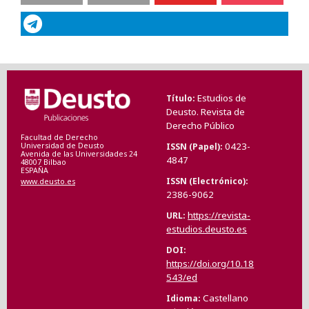
Estudios de
Título
Deusto. Revista de
Derecho Público
Facultad de Derecho
0423-
ISSN (Papel)
Universidad de Deusto
Avenida de las Universidades 24
4847
48007 Bilbao
ESPAÑA
ISSN (Electrónico)
www.deusto.es
2386-9062
https://revista-
URL
estudios.deusto.es
DOI
https://doi.org/10.18
543/ed
Castellano
Idioma