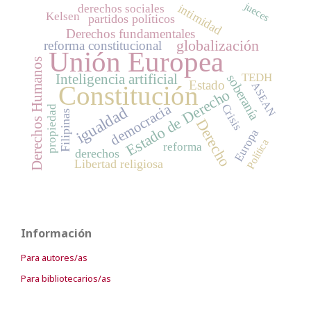
jueces
intimidad
derechos sociales
Kelsen
partidos políticos
Derechos fundamentales
globalización
reforma constitucional
Unión Europea
Derechos Humanos
TEDH
Inteligencia artificial
soberanía
Estado
ASEAN
Constitución
Estado de Derecho
democracia
Crisis
propiedad
igualdad
Filipinas
Derecho
Europa
Política
reforma
derechos
Libertad religiosa
Información
Para autores/as
Para bibliotecarios/as