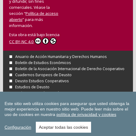
y difundir, sin fines
comerciales. Véase la
sección “
Política de acceso
abierto
” para más
información.
Esta obra está bajo licencia
CC BY-NC 4.0
Anuario de Acción Humanitaria y Derechos Humanos
Boletín de Estudios Económicos
Boletín de la Asociación Internacional de Derecho Cooperativo
Cuadernos Europeos de Deusto
Deusto Estudios Cooperativos
Estudios de Deusto
Revista Deusto de Derechos Humanos
Tuning Journal for Higher Education
Este sitio web utiliza cookies para asegurar que usted obtenga la
Todas las Revistas Científicas de Deusto en
mejor experiencia en nuestro sitio web.
Puede leer más sobre el
OJS
uso de cookies en nuestra
política de privacidad y cookies
Todas las publicaciones de la Universidad
de Deusto
Configuración
Aceptar todas las cookies
Copyright © Universidad de Deusto