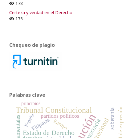
178
Certeza y verdad en el Derecho
175
Chequeo de plagio
Palabras clave
principios
Tribunal Constitucional
libertad de expresión
soberanía
España
partidos políticos
Filipinas
democracia
Europa
Estado de Derecho
derechos