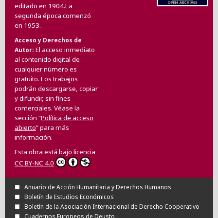
editado en 1904.La
segunda época comenzó
en 1953.
Acceso y Derechos de
El acceso inmediato
Autor
al contenido digital de
cualquier número es
gratuito. Los trabajos
podrán descargarse, copiar
y difundir, sin fines
comerciales. Véase la
sección “
Política de acceso
abierto
” para más
información.
Esta obra está bajo licencia
CC BY-NC 4.0
Anuario de Acción Humanitaria y Derechos Humanos
Boletín de Estudios Económicos
Boletín de la Asociación Internacional de Derecho Cooperativo
Cuadernos Europeos de Deusto