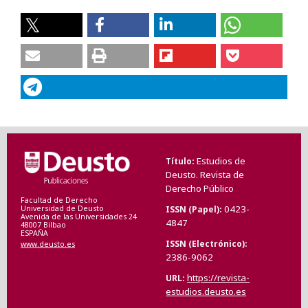
Estudios de
Título
Deusto. Revista de
Derecho Público
Facultad de Derecho
0423-
ISSN (Papel)
Universidad de Deusto
Avenida de las Universidades 24
4847
48007 Bilbao
ESPAÑA
ISSN (Electrónico)
www.deusto.es
2386-9062
https://revista-
URL
estudios.deusto.es