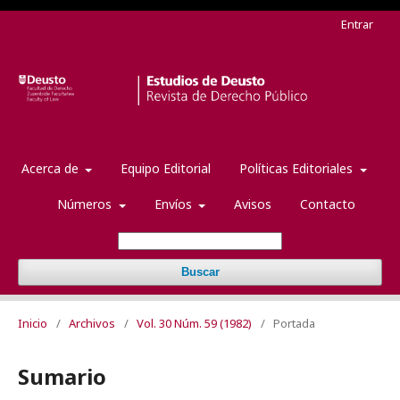
Entrar
Acerca de
Equipo Editorial
Políticas Editoriales
Números
Envíos
Avisos
Contacto
Buscar
Inicio
/
Archivos
/
Vol. 30 Núm. 59 (1982)
/
Portada
Sumario