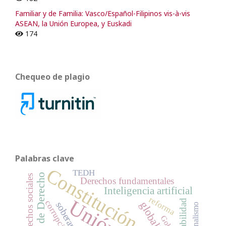
Familiar y de Familia: Vasco/Español-Filipinos vis-à-vis
ASEAN, la Unión Europea, y Euskadi
174
Chequeo de plagio
Palabras clave
Constitución
TEDH
Estado de Derecho
Derechos sociales
Derechos fundamentales
Inteligencia artificial
reforma
corrupción
soberanía