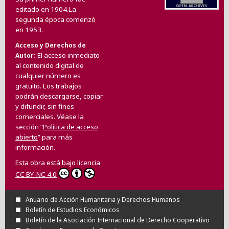
editado en 1904.La
segunda época comenzó
en 1953.
Acceso y Derechos de
El acceso inmediato
Autor
al contenido digital de
cualquier número es
gratuito. Los trabajos
podrán descargarse, copiar
y difundir, sin fines
comerciales. Véase la
sección “
Política de acceso
abierto
” para más
información.
Esta obra está bajo licencia
CC BY-NC 4.0
Anuario de Acción Humanitaria y Derechos Humanos
Boletín de Estudios Económicos
Boletín de la Asociación Internacional de Derecho Cooperativo