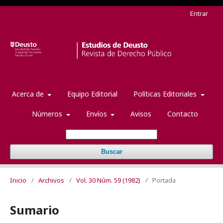
Entrar
Acerca de
Equipo Editorial
Políticas Editoriales
Números
Envíos
Avisos
Contacto
Buscar
Inicio
/
Archivos
/
Vol. 30 Núm. 59 (1982)
/
Portada
Sumario