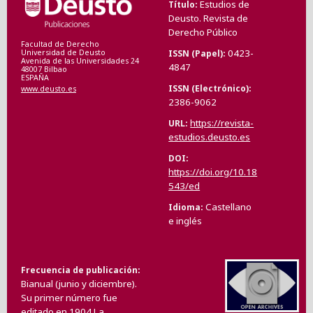
Estudios de
Título
Deusto. Revista de
Derecho Público
Facultad de Derecho
0423-
ISSN (Papel)
Universidad de Deusto
Avenida de las Universidades 24
4847
48007 Bilbao
ESPAÑA
ISSN (Electrónico)
www.deusto.es
2386-9062
https://revista-
URL
estudios.deusto.es
DOI
https://doi.org/10.18
543/ed
Castellano
Idioma
e inglés
Frecuencia de publicación
Bianual (junio y diciembre).
Su primer número fue
editado en 1904.La