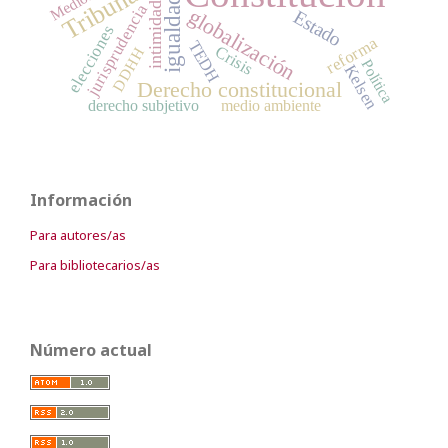
igualdad
intimidad
jurisprudencia
globalización
Estado
elecciones
reforma
TEDH
Crisis
DDHH
Política
Kelsen
Derecho constitucional
derecho subjetivo
medio ambiente
Información
Para autores/as
Para bibliotecarios/as
Número actual