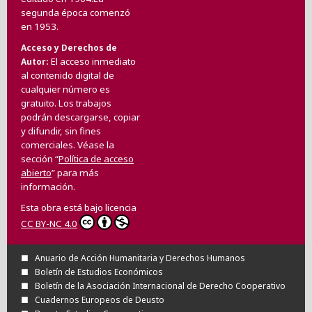
segunda época comenzó
en 1953.
Acceso y Derechos de
El acceso inmediato
Autor
al contenido digital de
cualquier número es
gratuito. Los trabajos
podrán descargarse, copiar
y difundir, sin fines
comerciales. Véase la
sección “
Política de acceso
abierto
” para más
información.
Esta obra está bajo licencia
CC BY-NC 4.0
Anuario de Acción Humanitaria y Derechos Humanos
Boletín de Estudios Económicos
Boletín de la Asociación Internacional de Derecho Cooperativo
Cuadernos Europeos de Deusto