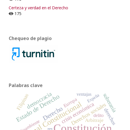
Certeza y verdad en el Derecho
175
Chequeo de plagio
Palabras clave
democracia
ventajas
soberanía
Filipinas
España
Estado de Derecho
Europa
Tribunal Constitucional
crisis económica
Derechos sociales
Derecho
derechos
delito
Arbitraje
Medioambiente
Constitución