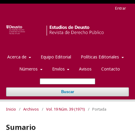
Entrar
Acerca de
Equipo Editorial
Políticas Editoriales
Números
Envíos
Avisos
Contacto
Buscar
Inicio
/
Archivos
/
Vol. 19 Núm. 39 (1971)
/
Portada
Sumario