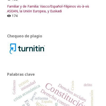
Familiar y de Familia: Vasco/Español-Filipinos vis-à-vis
ASEAN, la Unión Europea, y Euskadi
174
Chequeo de plagio
Palabras clave
DDHH
intimidad
Constitución
Gobierno
Crisis
Derechos sociales
delito
crisis económica
Derecho constitucional
jueces
reforma
España