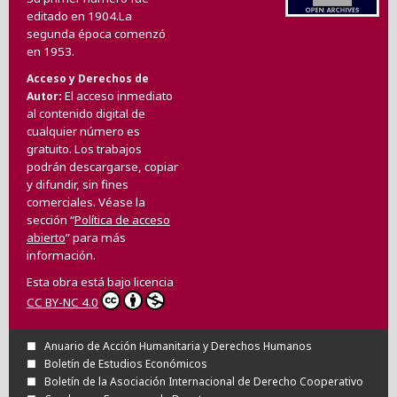
editado en 1904.La
segunda época comenzó
en 1953.
Acceso y Derechos de
El acceso inmediato
Autor
al contenido digital de
cualquier número es
gratuito. Los trabajos
podrán descargarse, copiar
y difundir, sin fines
comerciales. Véase la
sección “
Política de acceso
abierto
” para más
información.
Esta obra está bajo licencia
CC BY-NC 4.0
Anuario de Acción Humanitaria y Derechos Humanos
Boletín de Estudios Económicos
Boletín de la Asociación Internacional de Derecho Cooperativo