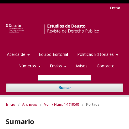
Entrar
Acerca de
Equipo Editorial
Políticas Editoriales
Números
Envíos
Avisos
Contacto
Buscar
Inicio
/
Archivos
/
Vol. 7 Núm. 14 (1959)
/
Portada
Sumario