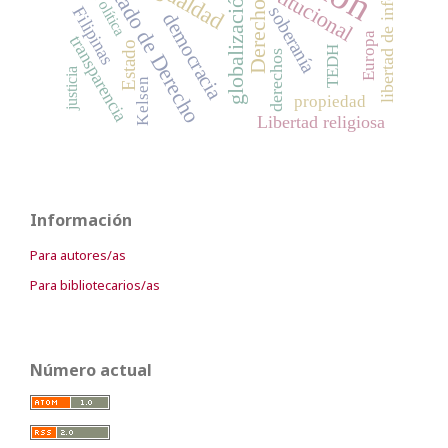
libertad de información
Estado de Derecho
igualdad
globalización
Política
Derecho
soberanía
Filipinas
democracia
Europa
transparencia
Estado
TEDH
derechos
justicia
Kelsen
propiedad
Libertad religiosa
Información
Para autores/as
Para bibliotecarios/as
Número actual