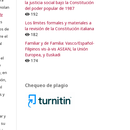
ra
la justicia social bajo la Constitución
violan
del poder popular de 1987
192
de
os
Los límites formales y materiales a
la revisión de la Constitución italiana
os de
182
re el
Familiar y de Familia: Vasco/Español-
al
Filipinos vis-à-vis ASEAN, la Unión
Europea, y Euskadi
 el
174
y
, en
ión,
Chequeo de plagio
el
s y
ar y
 su