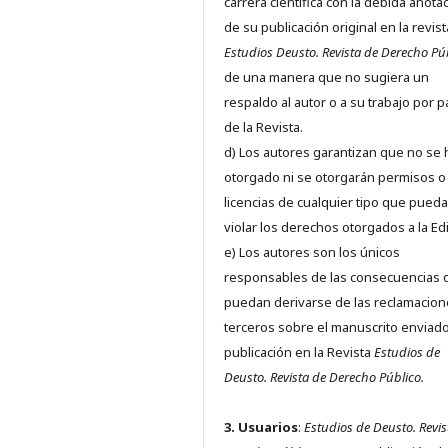
carrera científica con la debida anota
de su publicación original en la revist
Estudios Deusto.
Revista de Derecho Pú
de una manera que no sugiera un
respaldo al autor o a su trabajo por p
de la Revista.
d) Los autores garantizan que no se
otorgado ni se otorgarán permisos o
licencias de cualquier tipo que pued
violar los derechos otorgados a la Edit
e) Los autores son los únicos
responsables de las consecuencias 
puedan derivarse de las reclamacion
terceros sobre el manuscrito enviado
publicación en la Revista
Estudios de
Deusto.
Revista de Derecho Público.
3. Usuarios
:
Estudios de Deusto. Revis