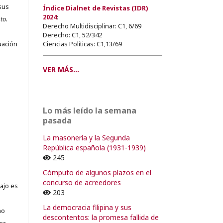
sus
Índice Dialnet de Revistas (IDR)
2024
:
to.
Derecho Multidisciplinar: C1, 6/69
s
Derecho: C1, 52/342
Ciencias Políticas: C1,13/69
uación
VER MÁS...
o
Lo más leído la semana
o
pasada
La masonería y la Segunda
República española (1931-1939)
245
Cómputo de algunos plazos en el
concurso de acreedores
ajo es
203
La democracia filipina y sus
no
descontentos: la promesa fallida de