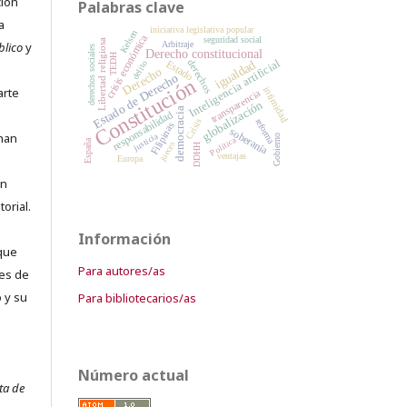
ción
Palabras clave
a
iniciativa legislativa popular
Kelsen
crisis económica
seguridad social
Libertad religiosa
Arbitraje
blico
y
derechos sociales
Derecho constitucional
TEDH
Inteligencia artificial
derechos
igualdad
Estado
delito
Derecho
Estado de Derecho
Constitución
intimidad
arte
transparencia
globalización
democracia
responsabilidad
reforma
Crisis
Filipinas
soberanía
 han
justicia
Gobierno
Política
España
jueces
DDHH
ventajas
Europa
an
orial.
Información
que
Para autores/as
es de
 y su
Para bibliotecarios/as
Número actual
ta de