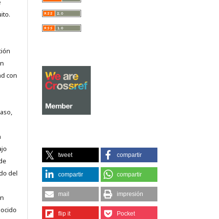
e
ito.
ción
on
ad con
caso,
n
ajo
tweet
compartir
 de
do del
compartir
compartir
mail
impresión
en
nocido
flip it
Pocket