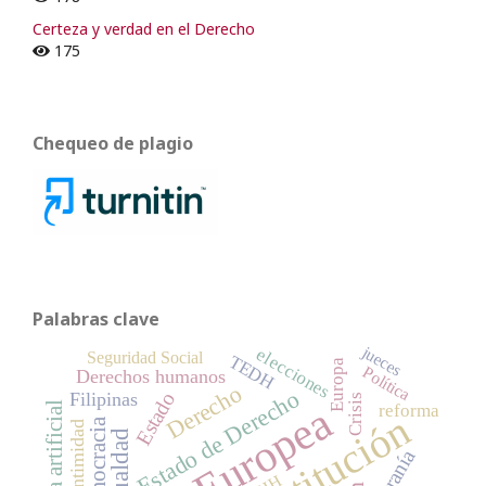
Certeza y verdad en el Derecho
175
Chequeo de plagio
Palabras clave
jueces
elecciones
Seguridad Social
TEDH
Europa
Política
Derechos humanos
Derecho
Estado de Derecho
Filipinas
Estado
Crisis
reforma
Constitución
democracia
intimidad
igualdad
soberanía