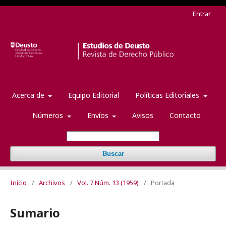
Entrar
Acerca de
Equipo Editorial
Políticas Editoriales
Números
Envíos
Avisos
Contacto
Buscar
Inicio
/
Archivos
/
Vol. 7 Núm. 13 (1959)
/
Portada
Sumario