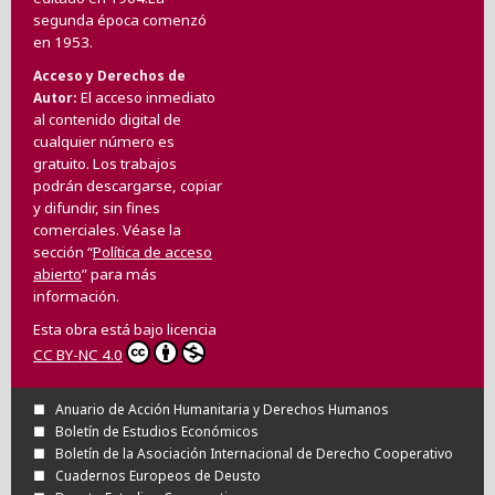
segunda época comenzó
en 1953.
Acceso y Derechos de
El acceso inmediato
Autor
al contenido digital de
cualquier número es
gratuito. Los trabajos
podrán descargarse, copiar
y difundir, sin fines
comerciales. Véase la
sección “
Política de acceso
abierto
” para más
información.
Esta obra está bajo licencia
CC BY-NC 4.0
Anuario de Acción Humanitaria y Derechos Humanos
Boletín de Estudios Económicos
Boletín de la Asociación Internacional de Derecho Cooperativo
Cuadernos Europeos de Deusto