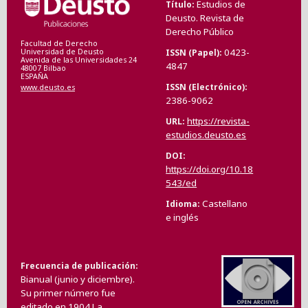
Estudios de
Título
Deusto. Revista de
Derecho Público
Facultad de Derecho
0423-
ISSN (Papel)
Universidad de Deusto
Avenida de las Universidades 24
4847
48007 Bilbao
ESPAÑA
ISSN (Electrónico)
www.deusto.es
2386-9062
https://revista-
URL
estudios.deusto.es
DOI
https://doi.org/10.18
543/ed
Castellano
Idioma
e inglés
Frecuencia de publicación
Bianual (junio y diciembre).
Su primer número fue
editado en 1904.La