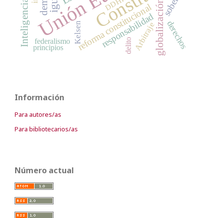
Unión Europea
Inteligencia artificial
DDHH
globalización
reforma constitucional
responsabilidad
derechos
Arbitraje
Kelsen
federalismo
delito
principios
Información
Para autores/as
Para bibliotecarios/as
Número actual