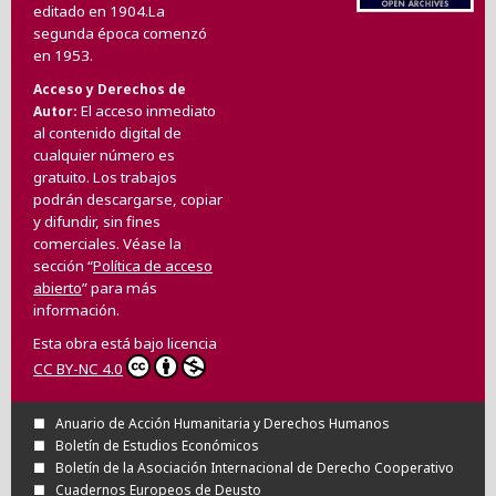
editado en 1904.La
segunda época comenzó
en 1953.
Acceso y Derechos de
El acceso inmediato
Autor
al contenido digital de
cualquier número es
gratuito. Los trabajos
podrán descargarse, copiar
y difundir, sin fines
comerciales. Véase la
sección “
Política de acceso
abierto
” para más
información.
Esta obra está bajo licencia
CC BY-NC 4.0
Anuario de Acción Humanitaria y Derechos Humanos
Boletín de Estudios Económicos
Boletín de la Asociación Internacional de Derecho Cooperativo
Cuadernos Europeos de Deusto