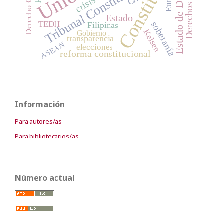
Constitución
Estado de Derecho
Tribunal Constitucional
Estado
TEDH
soberanía
Filipinas
Kelsen
Gobierno
transparencia
ASEAN
elecciones
reforma constitucional
Información
Para autores/as
Para bibliotecarios/as
Número actual