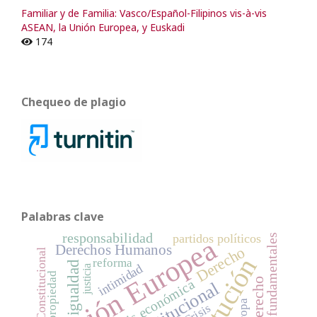
Familiar y de Familia: Vasco/Español-Filipinos vis-à-vis
ASEAN, la Unión Europea, y Euskadi
174
Chequeo de plagio
Palabras clave
responsabilidad
partidos políticos
Derechos fundamentales
Unión Europea
Derechos Humanos
Derecho
Derecho Constitucional
reforma
igualdad
intimidad
justicia
propiedad
crisis económica
Europa
Crisis