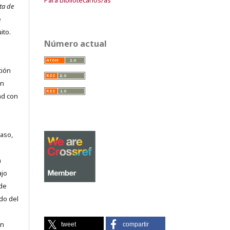
ta de
e
ito.
Número actual
ción
on
ad con
caso,
n
ajo
 de
do del
en
tweet
compartir