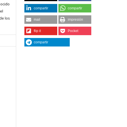
nocido
compartir
compartir
el
 de los
mail
impresión
flip it
Pocket
compartir