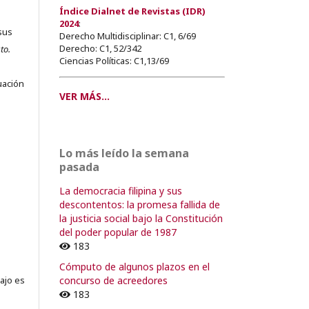
Índice Dialnet de Revistas (IDR)
2024
:
sus
Derecho Multidisciplinar: C1, 6/69
Derecho: C1, 52/342
to.
Ciencias Políticas: C1,13/69
s
uación
VER MÁS...
o
Lo más leído la semana
pasada
o
La democracia filipina y sus
descontentos: la promesa fallida de
la justicia social bajo la Constitución
del poder popular de 1987
183
Cómputo de algunos plazos en el
concurso de acreedores
ajo es
183