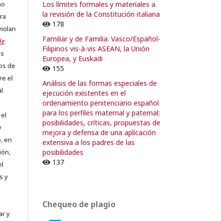
Los límites formales y materiales a
no
la revisión de la Constitución italiana
ra
178
violan
Familiar y de Familia: Vasco/Español-
de
Filipinos vis-à-vis ASEAN, la Unión
os
Europea, y Euskadi
os de
155
re el
Análisis de las formas especiales de
al
ejecución existentes en el
ordenamiento penitenciario español
para los perfiles maternal y paternal:
 el
posibilidades, críticas, propuestas de
y
mejora y defensa de una aplicación
, en
extensiva a los padres de las
posibilidades
ión,
137
el
s y
Chequeo de plagio
ar y