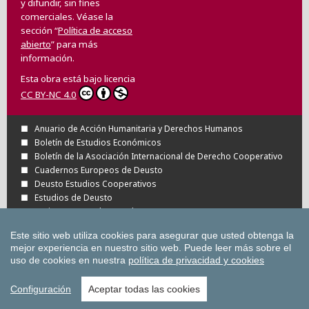
y difundir, sin fines
comerciales. Véase la
sección “
Política de acceso
abierto
” para más
información.
Esta obra está bajo licencia
CC BY-NC 4.0
Anuario de Acción Humanitaria y Derechos Humanos
Boletín de Estudios Económicos
Boletín de la Asociación Internacional de Derecho Cooperativo
Cuadernos Europeos de Deusto
Deusto Estudios Cooperativos
Estudios de Deusto
Revista Deusto de Derechos Humanos
Tuning Journal for Higher Education
Este sitio web utiliza cookies para asegurar que usted obtenga la
Todas las Revistas Científicas de Deusto en
mejor experiencia en nuestro sitio web.
Puede leer más sobre el
OJS
uso de cookies en nuestra
política de privacidad y cookies
Todas las publicaciones de la Universidad
de Deusto
Configuración
Aceptar todas las cookies
Copyright © Universidad de Deusto