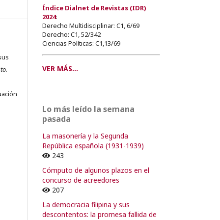
Índice Dialnet de Revistas (IDR)
2024
:
Derecho Multidisciplinar: C1, 6/69
Derecho: C1, 52/342
Ciencias Políticas: C1,13/69
sus
VER MÁS...
to.
s
uación
Lo más leído la semana
pasada
La masonería y la Segunda
o
República española (1931-1939)
243
o
Cómputo de algunos plazos en el
concurso de acreedores
207
La democracia filipina y sus
descontentos: la promesa fallida de