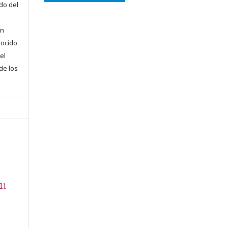
do del
en
nocido
el
 de los
1)