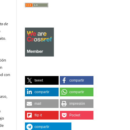
ta de
e
ito.
ción
on
ad con
tweet
compartir
compartir
compartir
caso,
mail
impresión
n
flip it
Pocket
ajo
 de
compartir