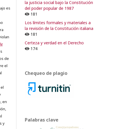
la justicia social bajo la Constitución
del poder popular de 1987
ajo es
181
Los límites formales y materiales a
no
la revisión de la Constitución italiana
ra
181
violan
Certeza y verdad en el Derecho
de
174
os
os de
re el
Chequeo de plagio
al
 el
y
, en
ión,
el
Palabras clave
s y
Constitucionalismo