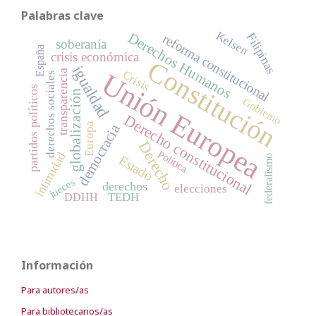
Palabras clave
Kelsen
Derechos Humanos
Filipinas
reforma constitucional
soberanía
España
crisis económica
Constitución
igualdad
Unión Europea
transparencia
Crisis
derechos sociales
partidos políticos
globalización
Gobierno
Derecho constitucional
Europa
democracia
Derecho
Política
intimidad
Estado
federalismo
jueces
derechos
elecciones
TEDH
DDHH
Información
Para autores/as
Para bibliotecarios/as