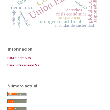
Unión Europea
responsabilidad
globalización
reforma
democracia
derechos
intimidad
Arbitraje
crisis económica
transparencia
Kelsen
Inteligencia artificial
medidas de austeridad
Información
Para autores/as
Para bibliotecarios/as
Número actual