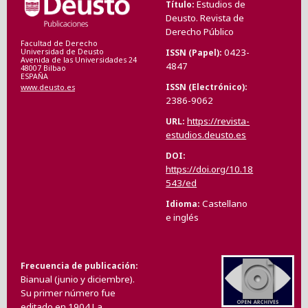
Estudios de
Título
Deusto. Revista de
Derecho Público
Facultad de Derecho
0423-
ISSN (Papel)
Universidad de Deusto
Avenida de las Universidades 24
4847
48007 Bilbao
ESPAÑA
ISSN (Electrónico)
www.deusto.es
2386-9062
https://revista-
URL
estudios.deusto.es
DOI
https://doi.org/10.18
543/ed
Castellano
Idioma
e inglés
Frecuencia de publicación
Bianual (junio y diciembre).
Su primer número fue
editado en 1904.La