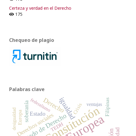
Certeza y verdad en el Derecho
175
Chequeo de plagio
Palabras clave
igualdad
Derecho
federalismo
Filipinas
soberanía
ventajas
Crisis
Constitución
desigualdad
Europa
Estado
Derechos sociales
Estado de Derecho
TEDH