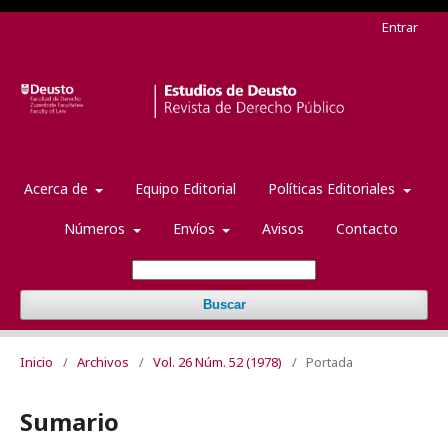
Entrar
Acerca de
Equipo Editorial
Políticas Editoriales
Números
Envíos
Avisos
Contacto
Buscar
Inicio
/
Archivos
/
Vol. 26 Núm. 52 (1978)
/
Portada
Sumario