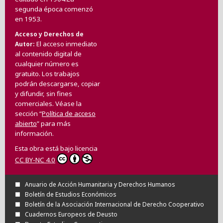
segunda época comenzó
en 1953.
Acceso y Derechos de
El acceso inmediato
Autor
al contenido digital de
cualquier número es
gratuito. Los trabajos
podrán descargarse, copiar
y difundir, sin fines
comerciales. Véase la
sección “
Política de acceso
abierto
” para más
información.
Esta obra está bajo licencia
CC BY-NC 4.0
Anuario de Acción Humanitaria y Derechos Humanos
Boletín de Estudios Económicos
Boletín de la Asociación Internacional de Derecho Cooperativo
Cuadernos Europeos de Deusto