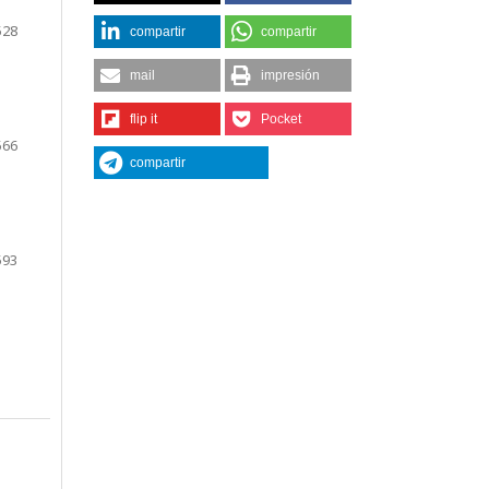
528
compartir
compartir
mail
impresión
flip it
Pocket
566
compartir
593