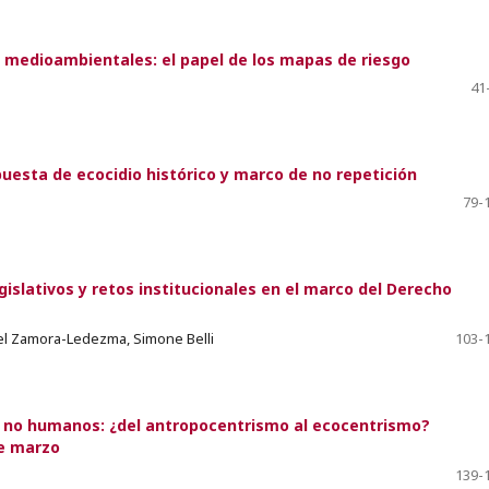
s medioambientales: el papel de los mapas de riesgo
41
uesta de ecocidio histórico y marco de no repetición
79-
gislativos y retos institucionales en el marco del Derecho
iel Zamora-Ledezma, Simone Belli
103-
s no humanos: ¿del antropocentrismo al ecocentrismo?
de marzo
139-