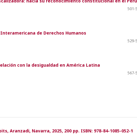
scalizadora: hacia su reconocimiento constitucional en el Perú
501-
rte Interamericana de Derechos Humanos
529-
relación con la desigualdad en América Latina
567-
its, Aranzadi, Navarra, 2025, 200 pp. ISBN: 978-84-1085-052-1