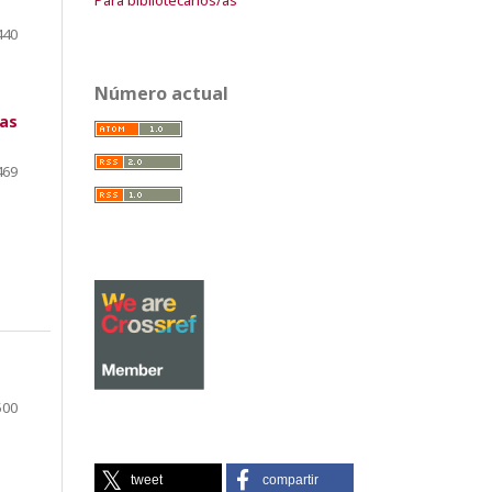
440
Número actual
tas
469
500
tweet
compartir