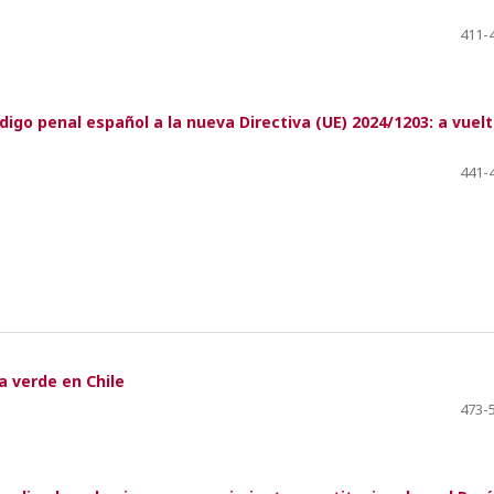
411-
igo penal español a la nueva Directiva (UE) 2024/1203: a vuel
441-
ra verde en Chile
473-