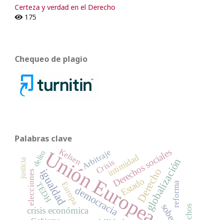
Certeza y verdad en el Derecho
175
Chequeo de plagio
Palabras clave
Kelsen
Derechos sociales
Unión Europea
Arbitraje
delito
intimidad
globalización
justicia
Crisis
Derecho
igualdad
elecciones
Estado
Europa
reforma
TEDH
democracia
derechos
crisis económica