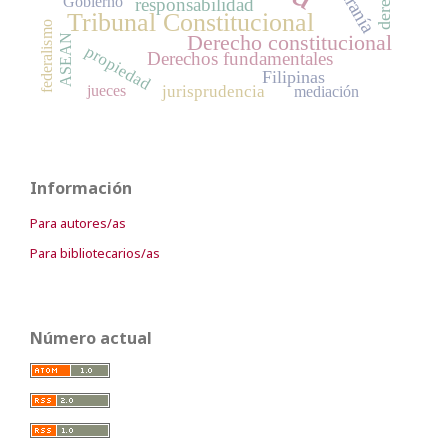
soberanía
Gobierno
responsabilidad
Tribunal Constitucional
federalismo
Derecho constitucional
ASEAN
propiedad
Derechos fundamentales
Filipinas
jueces
jurisprudencia
mediación
Información
Para autores/as
Para bibliotecarios/as
Número actual