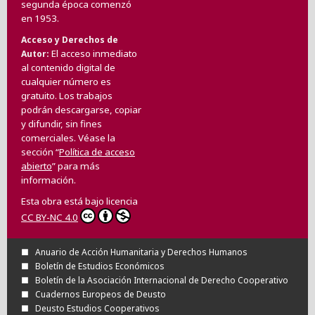
segunda época comenzó
en 1953.
Acceso y Derechos de
El acceso inmediato
Autor
al contenido digital de
cualquier número es
gratuito. Los trabajos
podrán descargarse, copiar
y difundir, sin fines
comerciales. Véase la
sección “
Política de acceso
abierto
” para más
información.
Esta obra está bajo licencia
CC BY-NC 4.0
Anuario de Acción Humanitaria y Derechos Humanos
Boletín de Estudios Económicos
Boletín de la Asociación Internacional de Derecho Cooperativo
Cuadernos Europeos de Deusto
Deusto Estudios Cooperativos