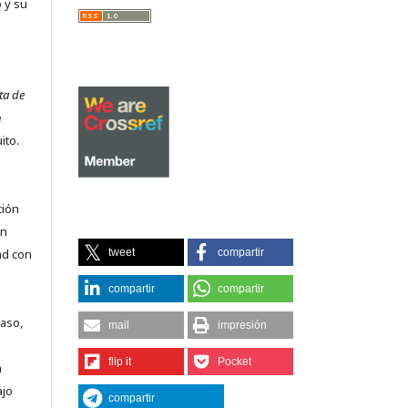
 y su
ta de
e
ito.
ción
on
ad con
tweet
compartir
compartir
compartir
caso,
mail
impresión
flip it
Pocket
n
ajo
compartir