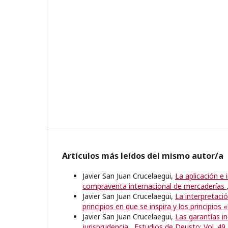
Artículos más leídos del mismo autor/a
Javier San Juan Crucelaegui,
La aplicación e
compraventa internacional de mercaderías
Javier San Juan Crucelaegui,
La interpretaci
principios en que se inspira y los principios 
Javier San Juan Crucelaegui,
Las garantías i
jurisprudencia
,
Estudios de Deusto: Vol. 49