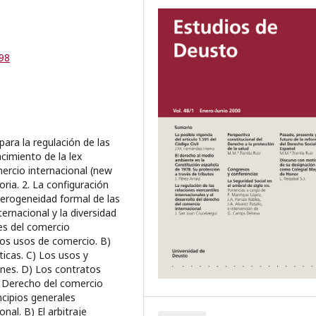
-98
 para la regulación de las
acimiento de la lex
ercio internacional (new
oria. 2. La configuración
eterogeneidad formal de las
rnacional y la diversidad
es del comercio
 los usos de comercio. B)
ticas. C) Los usos y
ones. D) Los contratos
del Derecho del comercio
ncipios generales
nal. B) El arbitraje