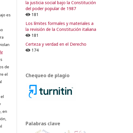
la justicia social bajo la Constitución
del poder popular de 1987
181
ajo es
Los límites formales y materiales a
la revisión de la Constitución italiana
no
181
ra
Certeza y verdad en el Derecho
violan
174
de
os
os de
re el
Chequeo de plagio
al
 el
y
, en
ión,
Palabras clave
el
DDHH