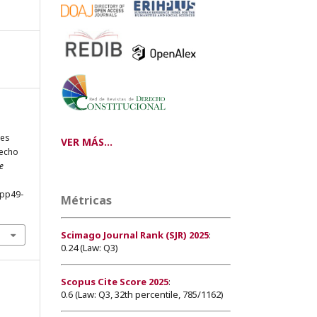
les
VER MÁS...
recho
e
0pp49-
Métricas
Scimago Journal Rank (SJR) 2025
:
0.24 (Law: Q3)
Scopus Cite Score 2025
:
0.6 (Law: Q3, 32th percentile, 785/1162)