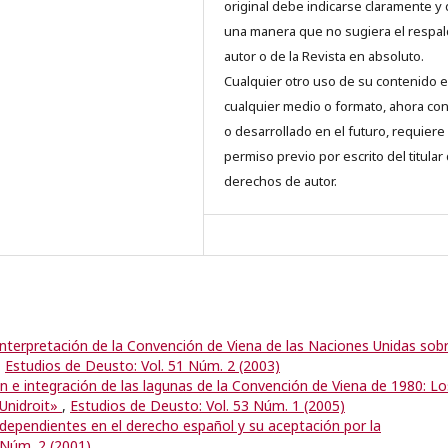
original debe indicarse claramente y
una manera que no sugiera el respal
autor o de la Revista en absoluto.
Cualquier otro uso de su contenido 
cualquier medio o formato, ahora co
o desarrollado en el futuro, requiere 
permiso previo por escrito del titular
derechos de autor.
 interpretación de la Convención de Viena de las Naciones Unidas sob
,
Estudios de Deusto: Vol. 51 Núm. 2 (2003)
ón e integración de las lagunas de la Convención de Viena de 1980: Lo
«Unidroit»
,
Estudios de Deusto: Vol. 53 Núm. 1 (2005)
ndependientes en el derecho español y su aceptación por la
 Núm. 2 (2001)