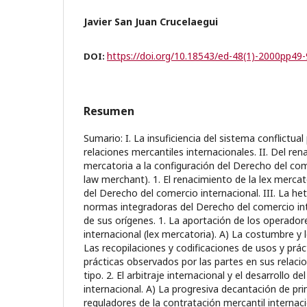
Javier San Juan Crucelaegui
https://doi.org/10.18543/ed-48(1)-2000pp49
DOI:
Resumen
Sumario: I. La insuficiencia del sistema conflictual
relaciones mercantiles internacionales. II. Del ren
mercatoria a la configuración del Derecho del com
law merchant). 1. El renacimiento de la lex mercat
del Derecho del comercio internacional. III. La h
normas integradoras del Derecho del comercio inte
de sus orígenes. 1. La aportación de los operador
internacional (lex mercatoria). A) La costumbre y
Las recopilaciones y codificaciones de usos y prác
prácticas observados por las partes en sus relaci
tipo. 2. El arbitraje internacional y el desarrollo 
internacional. A) La progresiva decantación de pri
reguladores de la contratación mercantil internacio