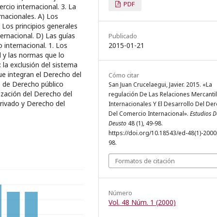
PDF
rcio internacional. 3. La
rnacionales. A) Los
 Los principios generales
ternacional. D) Las guías
Publicado
2015-01-21
o internacional. 1. Los
 y las normas que lo
 la exclusión del sistema
que integran el Derecho del
Cómo citar
s de Derecho público
San Juan Crucelaegui, Javier. 2015. «La
ización del Derecho del
regulación De Las Relaciones Mercanti
privado y Derecho del
Internacionales Y El Desarrollo Del De
Del Comercio Internacional».
Estudios D
Deusto
48 (1), 49-98.
https://doi.org/10.18543/ed-48(1)-200
98.
Formatos de citación
Número
Vol. 48 Núm. 1 (2000)