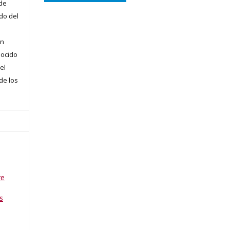
 de
do del
en
nocido
el
 de los
re
s