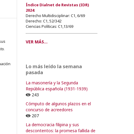
Índice Dialnet de Revistas (IDR)
2024
:
Derecho Multidisciplinar: C1, 6/69
Derecho: C1, 52/342
Ciencias Políticas: C1,13/69
sus
VER MÁS...
to.
s
uación
Lo más leído la semana
pasada
La masonería y la Segunda
República española (1931-1939)
o
243
Cómputo de algunos plazos en el
o
concurso de acreedores
207
La democracia filipina y sus
descontentos: la promesa fallida de