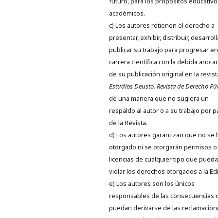
futuro, para los propósitos educativo
académicos.
c) Los autores retienen el derecho a
presentar, exhibir, distribuir, desarroll
publicar su trabajo para progresar en
carrera científica con la debida anota
de su publicación original en la revist
Estudios Deusto.
Revista de Derecho Pú
de una manera que no sugiera un
respaldo al autor o a su trabajo por p
de la Revista.
d) Los autores garantizan que no se
otorgado ni se otorgarán permisos o
licencias de cualquier tipo que pued
violar los derechos otorgados a la Edit
e) Los autores son los únicos
responsables de las consecuencias 
puedan derivarse de las reclamacion