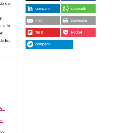
do del
compartir
compartir
en
mail
impresión
nocido
el
flip it
Pocket
 de los
compartir
ol.
el
to: