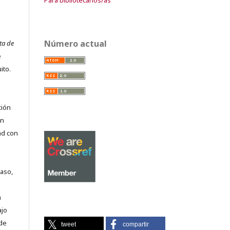
Número actual
ta de
e
ito.
ción
on
ad con
caso,
n
ajo
 de
tweet
compartir