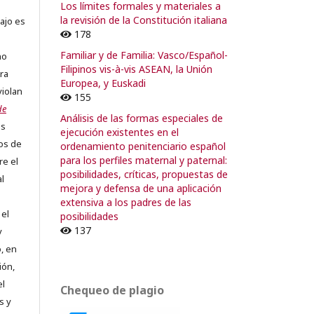
Los límites formales y materiales a
la revisión de la Constitución italiana
ajo es
178
Familiar y de Familia: Vasco/Español-
no
Filipinos vis-à-vis ASEAN, la Unión
ra
Europea, y Euskadi
violan
155
de
Análisis de las formas especiales de
os
ejecución existentes en el
os de
ordenamiento penitenciario español
para los perfiles maternal y paternal:
re el
posibilidades, críticas, propuestas de
al
mejora y defensa de una aplicación
extensiva a los padres de las
 el
posibilidades
137
y
, en
ión,
el
Chequeo de plagio
s y