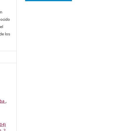
en
nocido
el
 de los
eba
,
04)
. 2