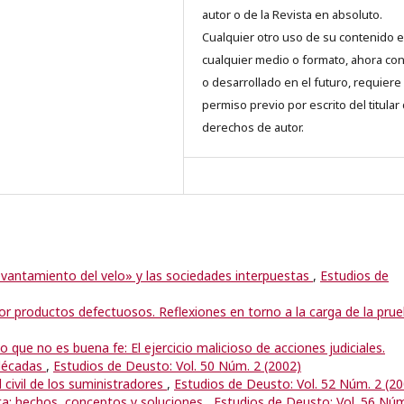
autor o de la Revista en absoluto.
Cualquier otro uso de su contenido 
cualquier medio o formato, ahora co
o desarrollado en el futuro, requiere 
permiso previo por escrito del titular
derechos de autor.
levantamiento del velo» y las sociedades interpuestas
,
Estudios de
or productos defectuosos. Reflexiones en torno a la carga de la pru
o que no es buena fe: El ejercicio malicioso de acciones judiciales.
 décadas
,
Estudios de Deusto: Vol. 50 Núm. 2 (2002)
 civil de los suministradores
,
Estudios de Deusto: Vol. 52 Núm. 2 (20
sta: hechos, conceptos y soluciones
,
Estudios de Deusto: Vol. 56 Núm