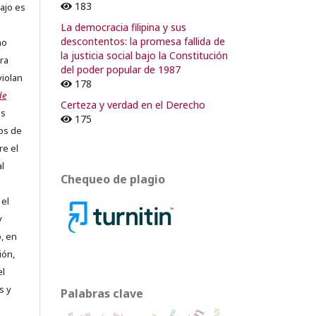
183
ajo es
La democracia filipina y sus
descontentos: la promesa fallida de
no
la justicia social bajo la Constitución
ra
del poder popular de 1987
violan
178
de
Certeza y verdad en el Derecho
os
175
os de
re el
al
Chequeo de plagio
 el
y
, en
ión,
el
s y
Palabras clave