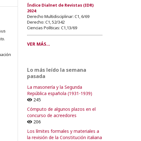
Índice Dialnet de Revistas (IDR)
2024
:
Derecho Multidisciplinar: C1, 6/69
Derecho: C1, 52/342
Ciencias Políticas: C1,13/69
sus
to.
VER MÁS...
s
uación
Lo más leído la semana
pasada
o
La masonería y la Segunda
República española (1931-1939)
245
o
Cómputo de algunos plazos en el
concurso de acreedores
206
Los límites formales y materiales a
la revisión de la Constitución italiana