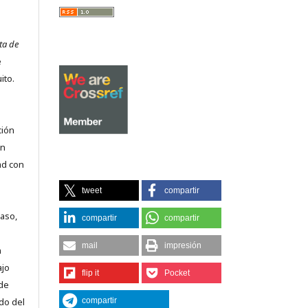
ta de
e
ito.
ción
on
ad con
tweet
compartir
caso,
compartir
compartir
mail
impresión
n
ajo
flip it
Pocket
 de
do del
compartir