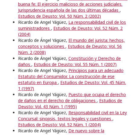
buena fe: El ejercicio malicioso de acciones judiciales.
Jurisprudencia española de las dos últimas décadas
,
Estudios de Deusto: Vol. 50 Núm. 2 (2002)
Ricardo de Angel Yágüez,
La responsabilidad civil de los
suministradores
,
Estudios de Deusto: Vol. 52 Núm. 2
(2004)
Ricardo de Ángel Yágüez,
El mundo del jurista: hechos,
conceptos y soluciones
,
Estudios de Deusto: Vol. 56
Núm. 2 (2008)
Ricardo de Ángel Yágüez,
Constitución y Derecho de
daños
,
Estudios de Deusto: Vol. 55 Núm. 1 (2007)
Ricardo de Angel Yágüez,
Principios para un adecuado
Estatuto del Consumidor. La construcción de ese
estatuto en Europa
,
Estudios de Deusto: Vol. 45 Núm.
1 (1997)
Ricardo de Angel Yágüez,
Puesto que ocupa el derecho
de daños en el derecho de obligaciones
,
Estudios de
Deusto: Vol. 43 Núm. 1 (1995)
Ricardo de Angel Yágüez,
Responsabilidad civil en la Ley
Concursal: sinopsis, textos legales y cuestiones
,
Estudios de Deusto: Vol. 52 Núm. 1 (2004)
Ricardo de Angel Yágüez,
De nuevo sobre la