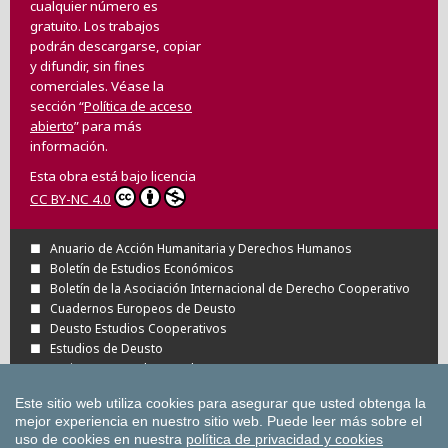
cualquier número es
gratuito. Los trabajos
podrán descargarse, copiar
y difundir, sin fines
comerciales. Véase la
sección “
Política de acceso
abierto
” para más
información.
Esta obra está bajo licencia
CC BY-NC 4.0
Anuario de Acción Humanitaria y Derechos Humanos
Boletín de Estudios Económicos
Boletín de la Asociación Internacional de Derecho Cooperativo
Cuadernos Europeos de Deusto
Deusto Estudios Cooperativos
Estudios de Deusto
Revista Deusto de Derechos Humanos
Tuning Journal for Higher Education
Este sitio web utiliza cookies para asegurar que usted obtenga la
Todas las Revistas Científicas de Deusto en
mejor experiencia en nuestro sitio web.
Puede leer más sobre el
OJS
uso de cookies en nuestra
política de privacidad y cookies