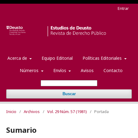
Entrar
Acerca de
Equipo Editorial
Políticas Editoriales
Números
Envíos
Avisos
Contacto
Buscar
Inicio
/
Archivos
/
Vol. 29 Núm. 57 (1981)
/
Portada
Sumario