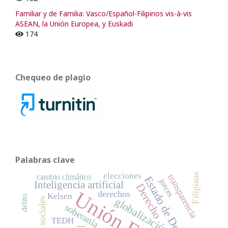
Familiar y de Familia: Vasco/Español-Filipinos vis-à-vis
ASEAN, la Unión Europea, y Euskadi
174
Chequeo de plagio
Palabras clave
elecciones
Filipinas
transparencia
cambio climático
Estado de Derecho
jueces
Inteligencia artificial
Derecho
derechos
Kelsen
delito
globalización
soberanía
TEDH