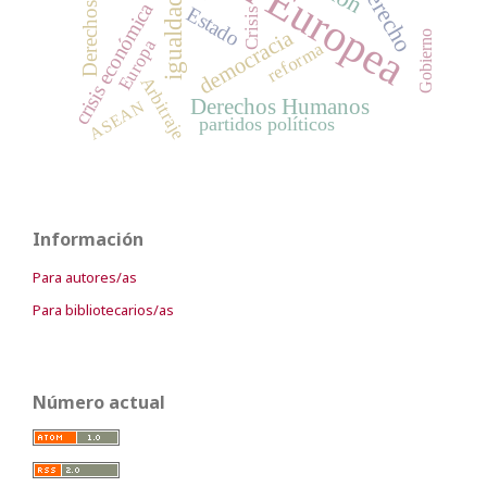
Unión Europea
Derechos sociales
igualdad
crisis económica
Estado
Crisis
democracia
Gobierno
Europa
reforma
Arbitraje
Derechos Humanos
ASEAN
partidos políticos
Información
Para autores/as
Para bibliotecarios/as
Número actual