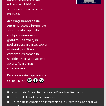
editado en 1904.La
segunda época comenzó
en 1953.
Acceso y Derechos de
El acceso inmediato
Autor
al contenido digital de
cualquier número es
gratuito. Los trabajos
podrán descargarse, copiar
y difundir, sin fines
comerciales. Véase la
sección “
Política de acceso
abierto
” para más
información.
Esta obra está bajo licencia
CC BY-NC 4.0
Anuario de Acción Humanitaria y Derechos Humanos
Boletín de Estudios Económicos
Boletín de la Asociación Internacional de Derecho Cooperativo